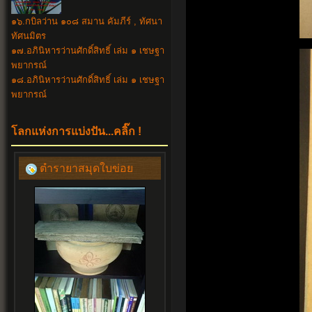
๑๖.กบิลว่าน ๑๐๘ สมาน คัมภีร์ , ทัศนา
ทัศนมิตร
๑๗.อภินิหารว่านศักดิ์สิทธิ์ เล่ม ๑ เชษฐา
พยากรณ์
๑๘.อภินิหาร
ว่านศักดิ์สิทธิ์ เล่ม ๑ เชษฐา
พยากรณ์
โลกแห่งการแบ่งปัน...คลิ๊ก !
ตำรายาสมุดใบข่อย