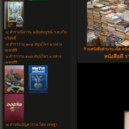
๔.ตำรากบิลว่าน ฉบับสมบูรณ์ ร.ต.สวิง
กวีสุทธิ์
๕.ตำราว่าน ๑๐๘ สมุนไพร ๒ แสวง
ร้านหนังสือตำนาน.เน็ต หนั
เพชรศิริ
หนังสือดี ร
๖.ตำราว่าน ๑๐๘ สมุนไพร ๑ แสวง
เพชรศิริ
๗.สารพันปัญหาว่าน โดย เชษฐา