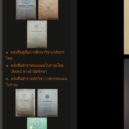
๑ หนังสือคู่มือการศึกษาวิชาเภสัชกร
ไทย
๒. หนังสือตำราหมอแผนโบราณโดย
สังเขป ทางบำบัดรักษา
๓. หนังสือตำราหลักวิชา เวชกรรมแผน
โบราณ