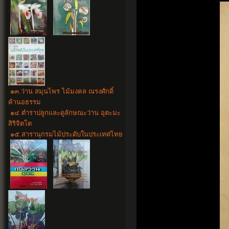
๑๓.ว่าน สมุนไพร ไม้มงคล ณรงศักดิ์
ค้านอธรรม
๑๔.
ตำราปลูกและดูลักษณะว่าน อุตะมะ
สิริจิตโต
๑๕.สารานุกรมไม้ประดับในประเทศไทย