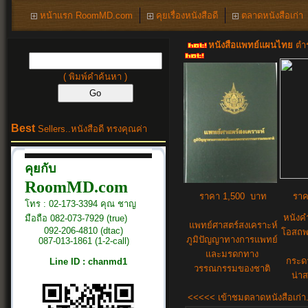
หน้าแรก RoomMD.com
คุยเรื่องหนังสือดี
ตลาดหนังสือเก่า
หนังสือแพทย์แผนไทย
ตำร
( พิมพ์คำค้นหา )
Best
Sellers..
หนังสือดี ทรงคุณค่า
คุยกับ
RoomMD.com
ราคา 1,500 บาท
ราค
โทร : 02-173-3394 คุณ ชาญ
หนังค
มือถือ 082-073-7929 (true)
แพทย์ศาสตร์สงเคราะห์
092-206-4810 (dtac)
โอสถพ
ภูมิปัญญาทางการแพทย์
087-013-1861 (1-2-call)
และมรดกทาง
กระด
Line ID : chanmd1
วรรณกรรมของชาติ
น่าส
<<<<< เข้าชมตลาดหนังสือเก่า.