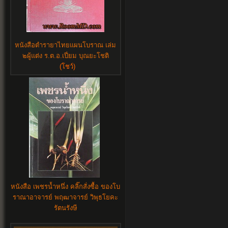
หนังสือตำรายาไทยแผนโบราณ เล่ม
๒ผู้แต่ง ร.ต.อ.เปี่ยม บุณยะโชติ
(โชว์)
หนังสือ เพชรน้ำหนึ่ง คลิ๊กสั่งซื้อ ของโบ
ราณาอาจารย์ พฤฒาจารย์ วิพุธโยคะ
รัตนรังษี