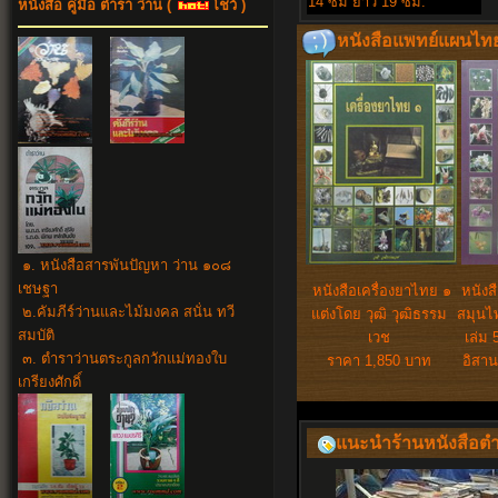
14 ซม ยาว 19 ซม
.
หนังสือ คู่มือ ตำรา ว่าน
(
โชว์ )
หนังสือแพทย์แผนไทย 
๑. หนังสือสารพันปัญหา ว่าน ๑๐๘
เชษฐา
หนังสือเครื่องยาไทย ๑
หนังส
๒.คัมภีร์ว่านและไม้มงคล สนั่น ทวี
แต่งโดย วุฒิ วุฒิธรรม
สมุนไ
สมบัติ
เวช
เล่ม 
๓. ตำราว่านตระกูลกวักแม่ทองใบ
ราคา 1,850 บาท
อิสา
เกรียงศักดิ์
แนะนำร้านหนังสือ