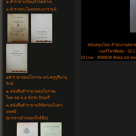
๒.
ตำรายาเกร็ดแก้โรคต่างๆ
๓.ตำราพระโอสถพระนารายน์
สนับสนุนโดย สำนักงานตลาดย
เบอร์โทรติดต่อ : 02-
ID Line : 9098838 ติดต่อ ตล
๑
ตำรายาแผนโบราณ พระครูปุริมานุ
รักษ์
๒.
หนังสือตำรายาแผนโบราณ
โดย พล.อ.อ.นักรบ บิณษรี
๓.
หนังสือตำรายาแก้ขัดก่อนไปหา
แพทย์
(ยากลางบ้านของใกล้มือ)