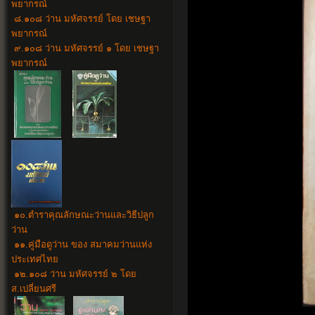
พยากรณ์
๘.๑๐๘ ว่าน มหัศจรรย์ โดย เชษฐา
พยากรณ์
๙.๑๐๘ ว่าน มหัศจรรย์ ๑ โดย เชษฐา
พยากรณ์
๑๐
.
ตำราคุณลักษณะว่านและวิธีปลูก
ว่าน
๑๑.
คู่มือดูว่าน ของ สมาคมว่านแห่ง
ประเทศไทย
๑๒.๑๐๘ ว่าน มหัศจรรย์ ๒ โดย
ส.เปลี่ยนศรี