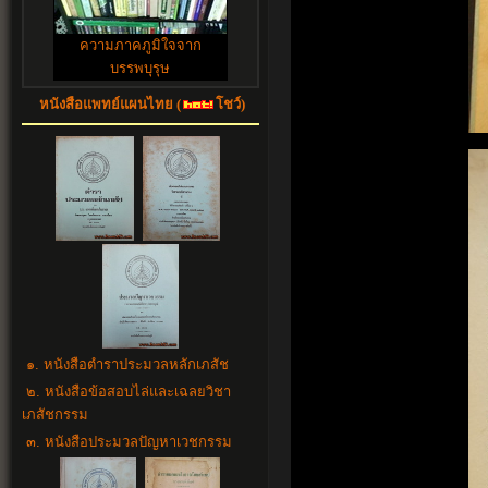
ความภาคภูมิใจจาก
บรรพบุรุษ
หนังสือแพทย์แผนไทย (
โชว์)
๑. หนังสือตำราประมวลหลักเภสัช
๒. หนังสือข้อสอบไล่และเฉลยวิชา
เภสัชกรรม
๓. หนังสือประมวลปัญหาเวชกรรม