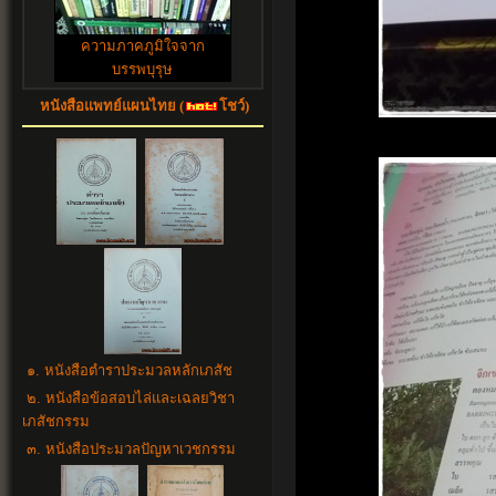
ความภาคภูมิใจจาก
บรรพบุรุษ
หนังสือแพทย์แผนไทย (
โชว์)
๑. หนังสือตำราประมวลหลักเภสัช
๒. หนังสือข้อสอบไล่และเฉลยวิชา
เภสัชกรรม
๓. หนังสือประมวลปัญหาเวชกรรม