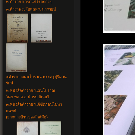
๒.
ตำรายาเกร็ดแก้โรคต่างๆ
๓.ตำราพระโอสถพระนารายน์
๑
ตำรายาแผนโบราณ พระครูปุริมานุ
รักษ์
๒.
หนังสือตำรายาแผนโบราณ
โดย พล.อ.อ.นักรบ บิณษรี
๓.
หนังสือตำรายาแก้ขัดก่อนไปหา
แพทย์
(ยากลางบ้านของใกล้มือ)