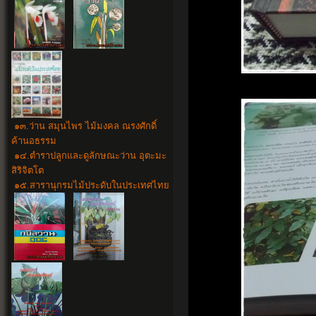
๑๓.ว่าน สมุนไพร ไม้มงคล ณรงศักดิ์
ค้านอธรรม
๑๔.
ตำราปลูกและดูลักษณะว่าน อุตะมะ
สิริจิตโต
๑๕.สารานุกรมไม้ประดับในประเทศไทย