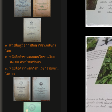
๑ หนังสือคู่มือการศึกษาวิชาเภสัชกร
ไทย
๒. หนังสือตำราหมอแผนโบราณโดย
สังเขป ทางบำบัดรักษา
๓. หนังสือตำราหลักวิชา เวชกรรมแผน
โบราณ