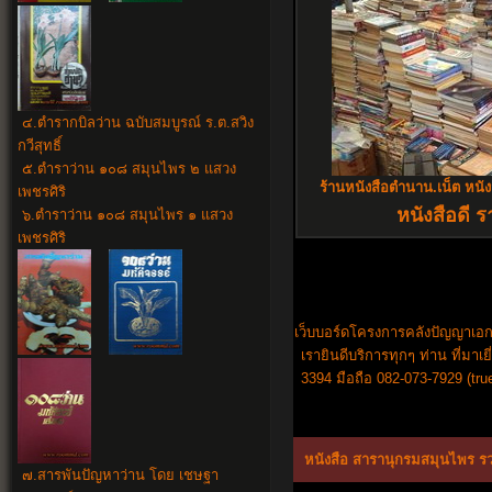
๔.ตำรากบิลว่าน ฉบับสมบูรณ์ ร.ต.สวิง
กวีสุทธิ์
๕.ตำราว่าน ๑๐๘ สมุนไพร ๒ แสวง
ร้านหนังสือตำนาน.เน็ต หนั
เพชรศิริ
หนังสือดี ร
๖.ตำราว่าน ๑๐๘ สมุนไพร ๑ แสวง
เพชรศิริ
เว็บบอร์ดโครงการคลังปัญญาเอกช
เรายินดีบริการทุกๆ ท่าน ที่ม
3394 มือถือ 082-073-7929 (tru
หนังสือ สารานุกรมสมุนไพร รว
๗.สารพันปัญหาว่าน โดย เชษฐา