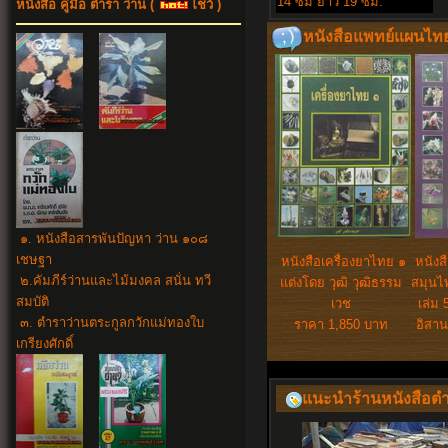
14 ซม ยาว 19 ซม
.
หนังสือ คู่มือ ตำรา ว่าน
(
โชว์ )
หนังสือแพทย์แผนไทย 
๑. หนังสือสารพันปัญหา ว่าน ๑๐๘
เชษฐา
หนังสือเครื่องยาไทย ๑
หนังส
๒.คัมภีร์ว่านและไม้มงคล สนั่น ทวี
แต่งโดย วุฒิ วุฒิธรรม
สมุนไ
สมบัติ
เวช
เล่ม 
๓. ตำราว่านตระกูลกวักแม่ทองใบ
ราคา 1,850 บาท
อิสา
เกรียงศักดิ์
แนะนำร้านหนังสือ