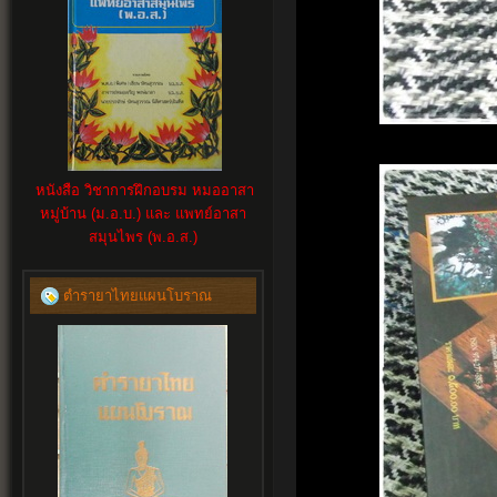
หนังสือ วิชาการฝึกอบรม หมออาสา
หมู่บ้าน (ม.อ.บ.) และ แพทย์อาสา
สมุนไพร (พ.อ.ส.)
ตำรายาไทยแผนโบราณ