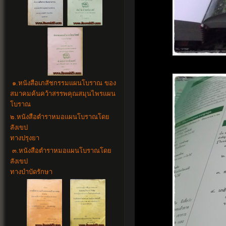
๑.
หนังสือเภสัชกรรมแผนโบราณ ของ
สมาคมค้นคว้าสรรพคุณสมุนไพรแผน
โบราณ
๒.
หนังสือตำราหมอแผนโบราณโดย
สังเขป
ทางปรุงยา
๓.
หนังสือตำราหมอแผนโบราณโดย
สังเขป
ทางบำบัดรักษา