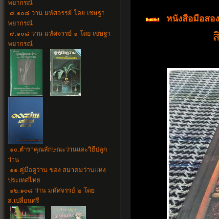
พยากรณ์
๘.๑๐๘ ว่าน มหัศจรรย์ โดย เชษฐา
หนังสือมือสอ
พยากรณ์
๙.๑๐๘ ว่าน มหัศจรรย์ ๑ โดย เชษฐา
ส
พยากรณ์
๑๐
.
ตำราคุณลักษณะว่านและวิธีปลูก
ว่าน
๑๑.
คู่มือดูว่าน ของ สมาคมว่านแห่ง
ประเทศไทย
๑๒.๑๐๘ ว่าน มหัศจรรย์ ๒ โดย
ส.เปลี่ยนศรี