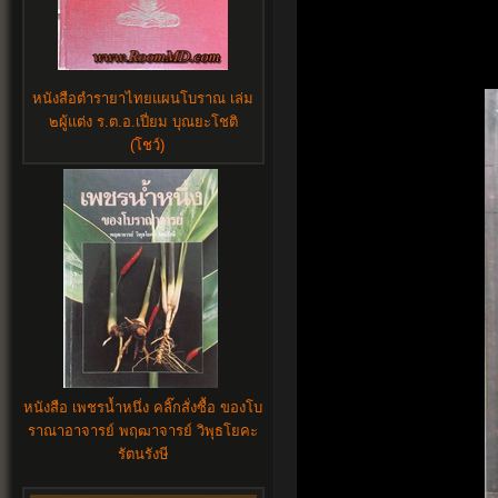
หนังสือตำรายาไทยแผนโบราณ เล่ม
๒ผู้แต่ง ร.ต.อ.เปี่ยม บุณยะโชติ
(โชว์)
หนังสือ เพชรน้ำหนึ่ง คลิ๊กสั่งซื้อ ของโบ
ราณาอาจารย์ พฤฒาจารย์ วิพุธโยคะ
รัตนรังษี