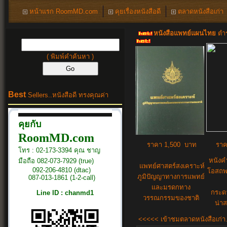
หน้าแรก RoomMD.com
คุยเรื่องหนังสือดี
ตลาดหนังสือเก่า
หนังสือแพทย์แผนไทย
ตำร
( พิมพ์คำค้นหา )
Best
Sellers..
หนังสือดี ทรงคุณค่า
คุยกับ
RoomMD.com
ราคา 1,500 บาท
ราค
โทร : 02-173-3394 คุณ ชาญ
หนังค
มือถือ 082-073-7929 (true)
แพทย์ศาสตร์สงเคราะห์
092-206-4810 (dtac)
โอสถพ
ภูมิปัญญาทางการแพทย์
087-013-1861 (1-2-call)
และมรดกทาง
กระด
Line ID : chanmd1
วรรณกรรมของชาติ
น่าส
<<<<< เข้าชมตลาดหนังสือเก่า.