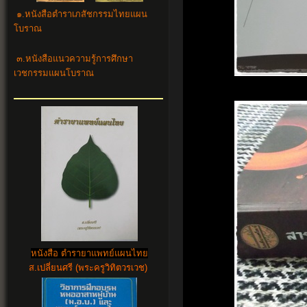
๑.
หนังสือตำราเภสัชกรรมไทยแผน
โบราณ
๓.
หนังสือแนวความรู้การศึกษา
เวชกรรมแผนโบราณ
หนังสือ ตำรายาแพทย์แผนไทย
ส.เปลี่ยนศรี (พระครูวิทิตวรเวช)