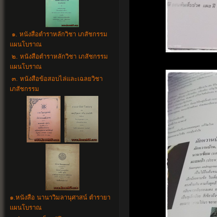
๑. หนังสือตำราหลักวิชา เภสัชกรรม
แผนโบราณ
๒. หนังสือตำราหลักวิชา เภสัชกรรม
แผนโบราณ
๓. หนังสือข้อสอบไล่และเฉลยวิชา
เภสัชกรรม
๑.
หนังสือ นานาวิมลานุศาสน์ ตำรายา
แผนโบราณ