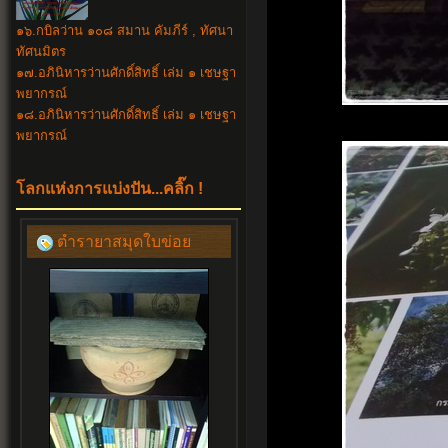
๑๖.กบิลว่าน ๑๐๘ สมาน คัมภีร์ , ทัศนา
ทัศนมิตร
๑๗.อภินิหารว่านศักดิ์สิทธิ์ เล่ม ๑ เชษฐา
พยากรณ์
๑๘.อภินิหาร
ว่านศักดิ์สิทธิ์ เล่ม ๑ เชษฐา
พยากรณ์
โลกแห่งการแบ่งปัน...คลิ๊ก !
ตำรายาสมุดใบข่อย